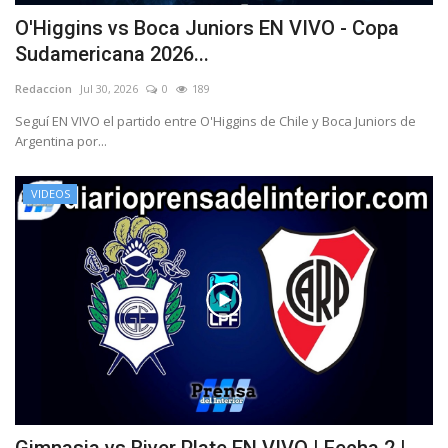
O'Higgins vs Boca Juniors EN VIVO - Copa
Sudamericana 2026...
Redaccion
Jul 30, 2026
0
189
Seguí EN VIVO el partido entre O'Higgins de Chile y Boca Juniors de
Argentina por...
VIDEOS
Gimnasia vs River Plate EN VIVO | Fecha 2 |