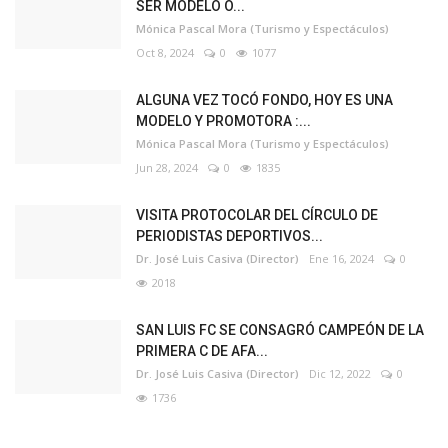
SER MODELO O...
Mónica Pascal Mora (Turismo y Espectáculos)
Oct 8, 2024
0
1077
ALGUNA VEZ TOCÓ FONDO, HOY ES UNA
MODELO Y PROMOTORA :...
Mónica Pascal Mora (Turismo y Espectáculos)
Jun 28, 2024
0
1835
VISITA PROTOCOLAR DEL CÍRCULO DE
PERIODISTAS DEPORTIVOS...
Dr. José Luis Casiva (Director)
Ene 16, 2024
0
2018
SAN LUIS FC SE CONSAGRÓ CAMPEÓN DE LA
PRIMERA C DE AFA...
Dr. José Luis Casiva (Director)
Dic 12, 2022
0
1736