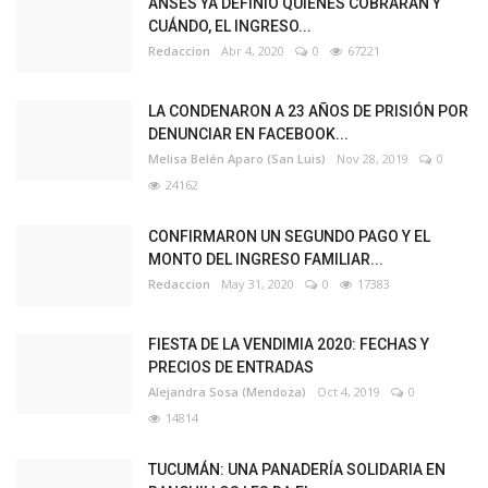
ANSES YA DEFINIÓ QUIENES COBRARÁN Y
CUÁNDO, EL INGRESO...
Redaccion
Abr 4, 2020
0
67221
LA CONDENARON A 23 AÑOS DE PRISIÓN POR
DENUNCIAR EN FACEBOOK...
Melisa Belén Aparo (San Luis)
Nov 28, 2019
0
24162
CONFIRMARON UN SEGUNDO PAGO Y EL
MONTO DEL INGRESO FAMILIAR...
Redaccion
May 31, 2020
0
17383
FIESTA DE LA VENDIMIA 2020: FECHAS Y
PRECIOS DE ENTRADAS
Alejandra Sosa (Mendoza)
Oct 4, 2019
0
14814
TUCUMÁN: UNA PANADERÍA SOLIDARIA EN