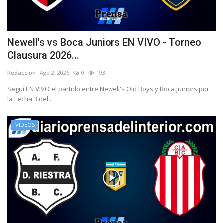
Newell's vs Boca Juniors EN VIVO - Torneo
Clausura 2026...
Redaccion
Ago 2, 2026
0
193
Seguí EN VIVO el partido entre Newell's Old Boys y Boca Juniors por
la Fecha 3 del...
VIDEOS