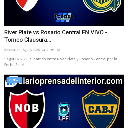
River Plate vs Rosario Central EN VIVO -
Torneo Clausura...
Redaccion
Ago 2, 2026
0
168
Seguí EN VIVO el partido entre River Plate y Rosario Central por la
Fecha 3 del...
VIDEOS