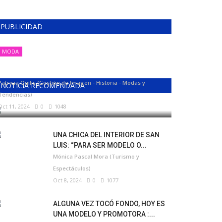
PUBLICIDAD
MODA
MODA, ESTILO Y TENDENCIA
Patricia Quilis (Gestión de Imagen - Historia - Modas y
NOTICIA RECOMENDADA
Tendencias)
Oct 11, 2024
0
1048
UNA CHICA DEL INTERIOR DE SAN
LUIS: “PARA SER MODELO O...
Mónica Pascal Mora (Turismo y
Espectáculos)
Oct 8, 2024
0
1077
ALGUNA VEZ TOCÓ FONDO, HOY ES
UNA MODELO Y PROMOTORA :...