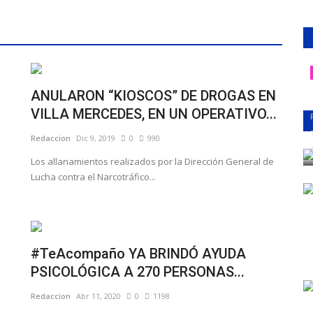
ANULARON “KIOSCOS” DE DROGAS EN
VILLA MERCEDES, EN UN OPERATIVO...
Redaccion
Dic 9, 2019
0
990
Los allanamientos realizados por la Dirección General de
Lucha contra el Narcotráfico...
#TeAcompaño YA BRINDÓ AYUDA
PSICOLÓGICA A 270 PERSONAS...
Redaccion
Abr 11, 2020
0
1198