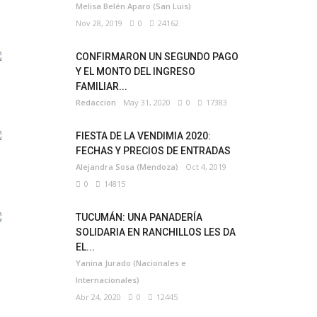
Melisa Belén Aparo (San Luis)
Nov 28, 2019
0
24162
CONFIRMARON UN SEGUNDO PAGO
Y EL MONTO DEL INGRESO
FAMILIAR...
Redaccion
May 31, 2020
0
17383
FIESTA DE LA VENDIMIA 2020:
FECHAS Y PRECIOS DE ENTRADAS
Alejandra Sosa (Mendoza)
Oct 4, 2019
0
14815
TUCUMÁN: UNA PANADERÍA
SOLIDARIA EN RANCHILLOS LES DA
EL...
Yanina Jurado (Nacionales e
Internacionales)
Abr 24, 2020
0
12445