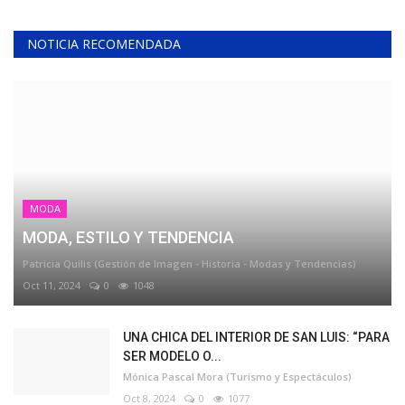
NOTICIA RECOMENDADA
MODA
MODA, ESTILO Y TENDENCIA
Patricia Quilis (Gestión de Imagen - Historia - Modas y Tendencias)
Oct 11, 2024
0
1048
UNA CHICA DEL INTERIOR DE SAN LUIS: “PARA
SER MODELO O...
Mónica Pascal Mora (Turismo y Espectáculos)
Oct 8, 2024
0
1077