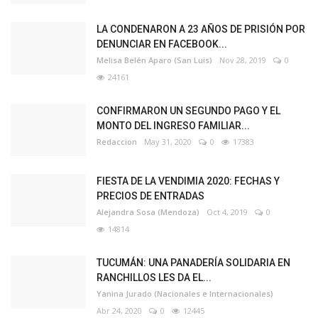
LA CONDENARON A 23 AÑOS DE PRISIÓN POR
DENUNCIAR EN FACEBOOK...
Melisa Belén Aparo (San Luis)
Nov 28, 2019
0
24161
CONFIRMARON UN SEGUNDO PAGO Y EL
MONTO DEL INGRESO FAMILIAR...
Redaccion
May 31, 2020
0
17383
FIESTA DE LA VENDIMIA 2020: FECHAS Y
PRECIOS DE ENTRADAS
Alejandra Sosa (Mendoza)
Oct 4, 2019
0
14814
TUCUMÁN: UNA PANADERÍA SOLIDARIA EN
RANCHILLOS LES DA EL...
Yanina Jurado (Nacionales e Internacionales)
Abr 24, 2020
0
12445